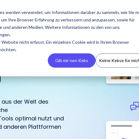
essourcen
Preise
Über uns
es werden verwendet, um Informationen darüber zu sammeln, wie Sie m
, um Ihre Browser-Erfahrung zu verbessern und anzupassen, sowie für
 und anderen Medien. Weitere Informationen zu den von uns
ngen.
Website nicht erfasst. Ein einzelnes Cookie wird in Ihrem Browser
uencer
 möchten.
Gib mir nen Keks
Keine Kekse für mic
g
 aus der Welt des
Erstelle dein CRM
Presse
Podcasts
Kontaktiere uns
Guides & Reports
Manage
Kampagnen
che
Erstelle dein eigenes
Neueste Presseberichte,
Eine Übersicht zu allen
Trete mit uns in Kontakt
Unsere Guides & Reports
Tools optimal nutzt und
IROIN® ermöglicht es
Influencer CRM, verliere
Medienressourcen und
Auftritten von IROIN®
bei Fragen oder
bieten praxisorientierte
Kampagnen zentral und
 anderen Plattformen
keine Informationen und
Media Kits.
rund um das Thema
Anliegen.
Tipps für erfolgreiches
über mehrere
vermeide fehlende
Influencer Marketing.
Influencer Marketing.
Plattformen hinweg zu