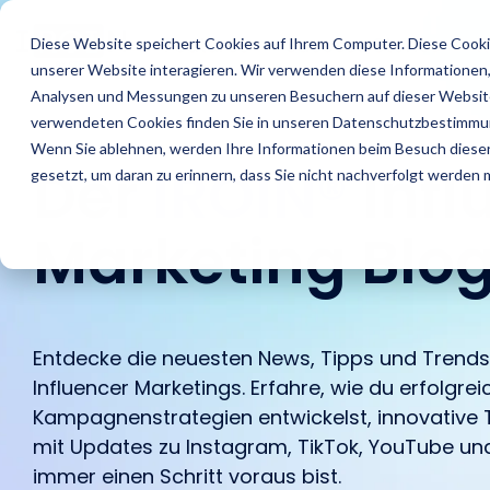
Skip
to
Features
Success Stories
R
Diese Website speichert Cookies auf Ihrem Computer. Diese Cooki
the
unserer Website interagieren. Wir verwenden diese Informationen
main
content.
Analysen und Messungen zu unseren Besuchern auf dieser Website
verwendeten Cookies finden Sie in unseren Datenschutzbestimmu
Wenn Sie ablehnen, werden Ihre Informationen beim Besuch dieser 
Der
IROIN®
Infl
gesetzt, um daran zu erinnern, dass Sie nicht nachverfolgt werden
Marketing Blo
Entdecke die neuesten News, Tipps und Trends
Finde Creator
Agenturen
Blog
Das sind wir
Analysiere
Brands
IROINs® Rising
Karriere
Zielgruppen
Stars
Influencer Marketings. Erfahre, wie du erfolgrei
Finde starke Influencer
Finde heraus wie IROIN®
In unserem Blog findest
Einblick in unser
Finde heraus wie IROIN®
Traumkarrieren
Kampagnenstrategien entwickelst, innovative 
Vermeide Fake Following
Zehn Creator, die uns
und Creator weltweit mit
Agenturen bei der
Du aktuelle Artikel und
Unternehmen wir stellen
Marken bei der
beginnen hier: Entdecke
und lerne schon vor
diesen Monat jeweils auf
mit Updates zu
Instagram
,
TikTok
,
YouTube
und
der KI-gestützten
Umsetzung von
spannende Beiträge
uns vor.
Umsetzung ihrer
deine Zukunft.
Beginn einer Kooperation
Instagram, TikTok,
immer einen Schritt voraus bist.
Discovery von IROIN®.
Influencer Kampagnen
rund um Influencer
Kampagnen in-house
über die Zielgruppen
Twitch & YouTube