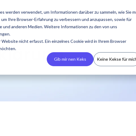
essourcen
Preise
Über uns
es werden verwendet, um Informationen darüber zu sammeln, wie Sie m
, um Ihre Browser-Erfahrung zu verbessern und anzupassen, sowie für
 und anderen Medien. Weitere Informationen zu den von uns
ngen.
Website nicht erfasst. Ein einzelnes Cookie wird in Ihrem Browser
klärung
 möchten.
Gib mir nen Keks
Keine Kekse für mic
Erstelle dein CRM
Presse
Podcasts
Kontaktiere uns
Guides & Reports
Manage
Kampagnen
Erstelle dein eigenes
Neueste Presseberichte,
Eine Übersicht zu allen
Trete mit uns in Kontakt
Unsere Guides & Reports
IROIN® ermöglicht es
Influencer CRM, verliere
Medienressourcen und
Auftritten von IROIN®
bei Fragen oder
bieten praxisorientierte
Kampagnen zentral und
keine Informationen und
Media Kits.
rund um das Thema
Anliegen.
Tipps für erfolgreiches
über mehrere
vermeide fehlende
Influencer Marketing.
Influencer Marketing.
Plattformen hinweg zu