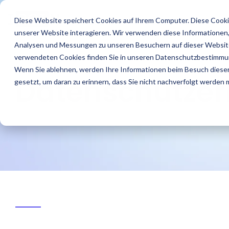
Skip
to
Features
Success Stories
R
Diese Website speichert Cookies auf Ihrem Computer. Diese Cooki
the
unserer Website interagieren. Wir verwenden diese Informationen
main
content.
Analysen und Messungen zu unseren Besuchern auf dieser Website
verwendeten Cookies finden Sie in unseren Datenschutzbestimmu
Wenn Sie ablehnen, werden Ihre Informationen beim Besuch dieser 
Datenschutzer
gesetzt, um daran zu erinnern, dass Sie nicht nachverfolgt werden
Finde Creator
Agenturen
Blog
Das sind wir
Analysiere
Brands
IROINs® Rising
Karriere
Zielgruppen
Stars
Finde starke Influencer
Finde heraus wie IROIN®
In unserem Blog findest
Einblick in unser
Finde heraus wie IROIN®
Traumkarrieren
Vermeide Fake Following
Zehn Creator, die uns
und Creator weltweit mit
Agenturen bei der
Du aktuelle Artikel und
Unternehmen wir stellen
Marken bei der
beginnen hier: Entdecke
und lerne schon vor
diesen Monat jeweils auf
der KI-gestützten
Umsetzung von
spannende Beiträge
uns vor.
Umsetzung ihrer
deine Zukunft.
Beginn einer Kooperation
Instagram, TikTok,
Discovery von IROIN®.
Influencer Kampagnen
rund um Influencer
Kampagnen in-house
über die Zielgruppen
Twitch & YouTube