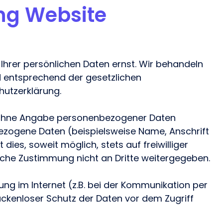
ng Website
Absprachen.
managen und tracken.
k:
attformen
Ihrer persönlichen Daten ernst. Wir behandeln
 entsprechend der gesetzlichen
Youtube
Twitch
Spotify
hutzerklärung.
el ohne Angabe personenbezogener Daten
ezogene Daten (beispielsweise Name, Anschrift
ies, soweit möglich, stets auf freiwilliger
iche Zustimmung nicht an Dritte weitergegeben.
ng im Internet (z.B. bei der Kommunikation per
lückenloser Schutz der Daten vor dem Zugriff