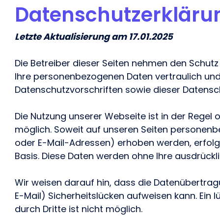
Datenschutzerkläru
unterstützt.
Marketing.
unterstützt.
deiner Influencer.
begeistert haben.
Letzte Aktualisierung am 17.01.2025
Wir freuen uns über dein Feedbac
Influencer Marketing auf allen Pl
Die Betreiber dieser Seiten nehmen den Schutz 
Ihre personenbezogenen Daten vertraulich und
Facebook
Instagram
TikTok
Datenschutzvorschriften sowie dieser Datensc
Die Nutzung unserer Webseite ist in der Reg
möglich. Soweit auf unseren Seiten personenb
oder E-Mail-Adressen) erhoben werden, erfolgt d
Basis. Diese Daten werden ohne Ihre ausdrückl
Wir weisen darauf hin, dass die Datenübertragu
E-Mail) Sicherheitslücken aufweisen kann. Ein 
durch Dritte ist nicht möglich.