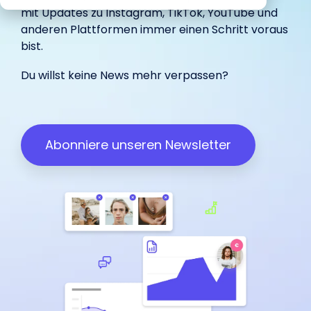
begeistert
Marketing.
unterstützt.
IROIN®.
mit Updates zu
Instagram
,
TikTok
,
YouTube
und
in-house
Influencer.
haben.
unterstützt.
anderen Plattformen immer einen Schritt voraus
bist.
Wir freuen uns über dein
Du willst keine News mehr verpassen?
Influencer Marketing auf allen
Feedback:
Plattformen
Facebook
Instagram
TikTok
Abonniere unseren Newsletter