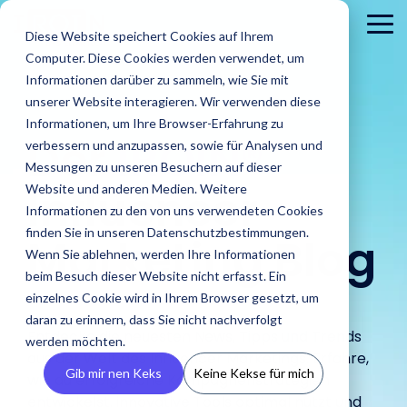
Skip
to
To
Diese Website speichert Cookies auf Ihrem
the
Me
Computer. Diese Cookies werden verwendet, um
main
content.
Informationen darüber zu sammeln, wie Sie mit
unserer Website interagieren. Wir verwenden diese
Informationen, um Ihre Browser-Erfahrung zu
Der
IROIN®
verbessern und anzupassen, sowie für Analysen und
Messungen zu unseren Besuchern auf dieser
Influencer
Website und anderen Medien. Weitere
Informationen zu den von uns verwendeten Cookies
Brands
finden Sie in unseren Datenschutzbestimmungen.
Agenturen
Marketing Blog
Blog
IROINs®
Guides &
Wenn Sie ablehnen, werden Ihre Informationen
Finde Creator
Analysiere
Erste
Rising Stars
Reports
Das sind wir
Pre
Finde
Karriere
beim Besuch dieser Website nicht erfasst. Ein
Zielgruppen
CRM
Finde heraus
heraus wie
In unserem Blog
Zehn Creator,
Unsere Guide
einzelnes Cookie wird in Ihrem Browser gesetzt, um
wie IROIN®
Finde starke
IROIN®
Vermeide Fake
Erstell
findest Du
Einblick in unser
Neu
die uns diesen
Reports biet
Traumkarrieren
Agenturen bei
daran zu erinnern, dass Sie nicht nachverfolgt
Influencer und
Marken bei
Following und lerne
eigene
aktuelle Artikel
Unternehmen wir
Pres
Monat jeweils
praxisorientie
beginnen hier:
Entdecke die neuesten News, Tipps und Trends
der
werden möchten.
Creator weltweit
der
schon vor Beginn
CRM, ve
und spannende
stellen uns vor.
Med
auf Instagram,
Tipps für
Entdecke deine
aus der Welt des Influencer Marketings. Erfahre,
Umsetzung
mit der KI-
Umsetzung
einer Kooperation
Inform
Beiträge rund
und 
TikTok, Twitch &
erfolgreiches
Zukunft.
Gib mir nen Keks
Keine Kekse für mich
von Influencer
wie du erfolgreiche Kampagnenstrategien
gestützten
ihrer
über die
vermei
um Influencer
YouTube
Influencer
Kampagnen
entwickelst, innovative Tools optimal nutzt und
Discovery von
Kampagnen
Zielgruppen deiner
Abspra
Marketing.