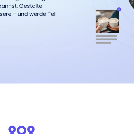
Absprachen.
kannst. Gestalte
managen und tracken.
sere – und werde Teil
k:
attformen
Youtube
Twitch
Spotify