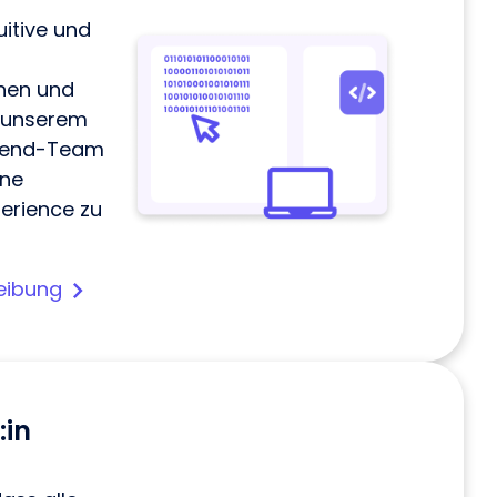
uitive und
hen und
t unserem
kend-Team
ne
erience zu
eibung
:in