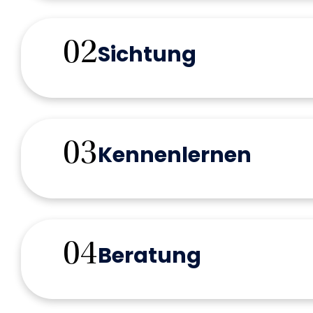
02
Sichtung
Unser Recruiting-Team, sowie der zustä
prüfen alle eingegangenen Bewerbungen
03
Kennenlernen
Wenn uns deine Bewerbung überzeugt hat
einem Kennenlerngespräch ein. Gerne be
Online. Wir
04
Beratung
Nach dem persönlichen Gespräch halten