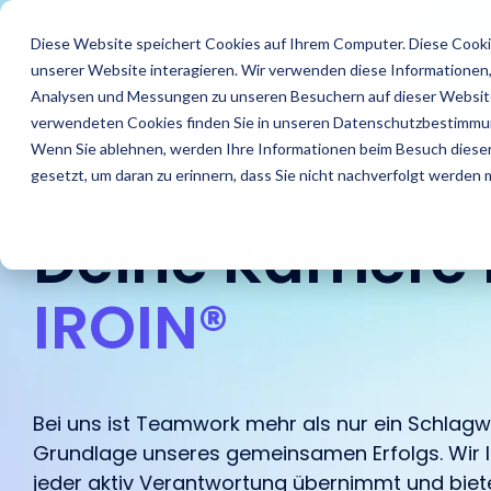
Skip
to
Features
Success Stories
R
Diese Website speichert Cookies auf Ihrem Computer. Diese Cooki
the
unserer Website interagieren. Wir verwenden diese Informationen
main
content.
Analysen und Messungen zu unseren Besuchern auf dieser Website
verwendeten Cookies finden Sie in unseren Datenschutzbestimmu
Wenn Sie ablehnen, werden Ihre Informationen beim Besuch dieser 
gesetzt, um daran zu erinnern, dass Sie nicht nachverfolgt werden
Deine Karriere 
IROIN®
Finde Creator
Agenturen
Blog
Das sind wir
Analysiere
Brands
IROINs® Rising
Karriere
Zielgruppen
Stars
Finde starke Influencer
Finde heraus wie IROIN®
In unserem Blog findest
Einblick in unser
Finde heraus wie IROIN®
Traumkarrieren
Vermeide Fake Following
Zehn Creator, die uns
Bei uns ist Teamwork mehr als nur ein Schlagwor
und Creator weltweit mit
Agenturen bei der
Du aktuelle Artikel und
Unternehmen wir stellen
Marken bei der
beginnen hier: Entdecke
und lerne schon vor
diesen Monat jeweils auf
Grundlage unseres gemeinsamen Erfolgs. Wir le
der KI-gestützten
Umsetzung von
spannende Beiträge
uns vor.
Umsetzung ihrer
deine Zukunft.
Beginn einer Kooperation
Instagram, TikTok,
jeder aktiv Verantwortung übernimmt und bieten
Discovery von IROIN®.
Influencer Kampagnen
rund um Influencer
Kampagnen in-house
über die Zielgruppen
Twitch & YouTube