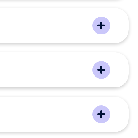
ckmeldung zu geben. Dies sollte im
2 Wochen passieren.
h kennenlernen, genau wie du uns. Sei
eue dich nicht, uns Fragen zu stellen.
rden nach der mündlichen Zusage alle