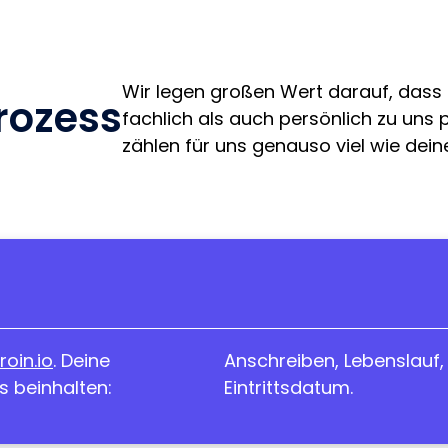
Wir legen großen Wert darauf, das
rozess
fachlich als auch persönlich zu uns 
zählen für uns genauso viel wie deine
roin.io
. Deine
Anschreiben, Lebenslauf,
 beinhalten:
Eintrittsdatum.