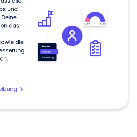
ass alle
los und
. Deine
en das
owie die
besserung
en.
eibung