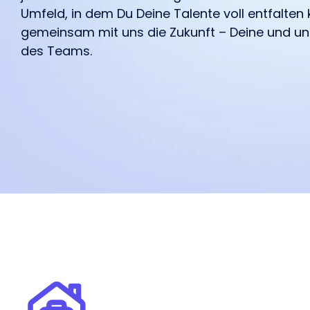
unterstützt.
Marketing.
unterstützt.
deiner Influencer.
begeistert haben.
Umfeld, in dem Du Deine Talente voll entfalten 
gemeinsam mit uns die Zukunft – Deine und un
des Teams.
Wir freuen uns über dein Feedbac
Influencer Marketing auf allen Pl
Facebook
Instagram
TikTok