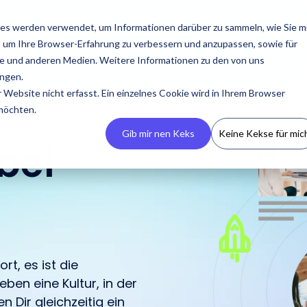
essourcen
Preise
Über uns
es werden verwendet, um Informationen darüber zu sammeln, wie Sie m
, um Ihre Browser-Erfahrung zu verbessern und anzupassen, sowie für
 und anderen Medien. Weitere Informationen zu den von uns
ngen.
Website nicht erfasst. Ein einzelnes Cookie wird in Ihrem Browser
 möchten.
Gib mir nen Keks
Keine Kekse für mic
bei
Erstelle dein CRM
Presse
Podcasts
Kontaktiere uns
Guides & Reports
Manage
Kampagnen
Erstelle dein eigenes
Neueste Presseberichte,
Eine Übersicht zu allen
Trete mit uns in Kontakt
Unsere Guides & Reports
IROIN® ermöglicht es
t, es ist die
Influencer CRM, verliere
Medienressourcen und
Auftritten von IROIN®
bei Fragen oder
bieten praxisorientierte
Kampagnen zentral und
ben eine Kultur, in der
keine Informationen und
Media Kits.
rund um das Thema
Anliegen.
Tipps für erfolgreiches
über mehrere
 Dir gleichzeitig ein
vermeide fehlende
Influencer Marketing.
Influencer Marketing.
Plattformen hinweg zu