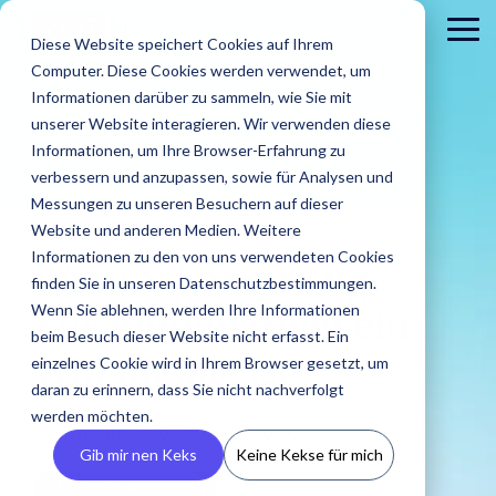
Skip
to
To
Diese Website speichert Cookies auf Ihrem
the
Me
Computer. Diese Cookies werden verwendet, um
main
content.
Informationen darüber zu sammeln, wie Sie mit
unserer Website interagieren. Wir verwenden diese
Informationen, um Ihre Browser-Erfahrung zu
verbessern und anzupassen, sowie für Analysen und
Messungen zu unseren Besuchern auf dieser
Website und anderen Medien. Weitere
2 MIN. LESEZEIT
Informationen zu den von uns verwendeten Cookies
Warum Langfristige
Brands
finden Sie in unseren Datenschutzbestimmungen.
Agenturen
Blog
IROINs®
Guides &
Wenn Sie ablehnen, werden Ihre Informationen
Zusammenarbeit ein
Finde Creator
Analysiere
Erste
Rising Stars
Reports
Das sind wir
Pre
Finde
Karriere
beim Besuch dieser Website nicht erfasst. Ein
Zielgruppen
CRM
Finde heraus
heraus wie
In unserem Blog
Zehn Creator,
Unsere Guide
einzelnes Cookie wird in Ihrem Browser gesetzt, um
Win für alle ist
wie IROIN®
Finde starke
IROIN®
Vermeide Fake
Erstell
findest Du
Einblick in unser
Neu
die uns diesen
Reports biet
Traumkarrieren
Agenturen bei
daran zu erinnern, dass Sie nicht nachverfolgt
Influencer und
Marken bei
Following und lerne
eigene
aktuelle Artikel
Unternehmen wir
Pres
Monat jeweils
praxisorientie
beginnen hier:
der
werden möchten.
Creator weltweit
der
schon vor Beginn
CRM, ve
und spannende
stellen uns vor.
Med
auf Instagram,
Tipps für
Entdecke deine
Nicole
:
01.02.2024, 07:00:00
Umsetzung
mit der KI-
Umsetzung
einer Kooperation
Inform
Beiträge rund
und 
TikTok, Twitch &
erfolgreiches
Zukunft.
Gib mir nen Keks
Keine Kekse für mich
von Influencer
gestützten
ihrer
über die
vermei
um Influencer
YouTube
Influencer
Kampagnen
Influencer Marketing
Discovery von
Kampagnen
Zielgruppen deiner
Abspra
Marketing.