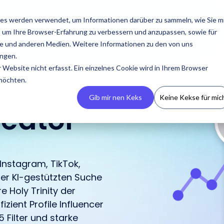
essourcen
Preise
Über uns
es werden verwendet, um Informationen darüber zu sammeln, wie Sie m
, um Ihre Browser-Erfahrung zu verbessern und anzupassen, sowie für
 und anderen Medien. Weitere Informationen zu den von uns
ngen.
Website nicht erfasst. Ein einzelnes Cookie wird in Ihrem Browser
ry
:
 möchten.
Gib mir nen Keks
Keine Kekse für mic
reator
 Instagram, TikTok,
Erstelle dein CRM
Presse
Podcasts
Kontaktiere uns
Guides & Reports
Manage
Kampagnen
er KI-gestützten Suche
Erstelle dein eigenes
Neueste Presseberichte,
Eine Übersicht zu allen
Trete mit uns in Kontakt
Unsere Guides & Reports
e Holy Trinity der
IROIN® ermöglicht es
Influencer CRM, verliere
Medienressourcen und
Auftritten von IROIN®
bei Fragen oder
bieten praxisorientierte
Kampagnen zentral und
izient Profile Influencer
keine Informationen und
Media Kits.
rund um das Thema
Anliegen.
Tipps für erfolgreiches
über mehrere
 Filter und starke
vermeide fehlende
Influencer Marketing.
Influencer Marketing.
Plattformen hinweg zu