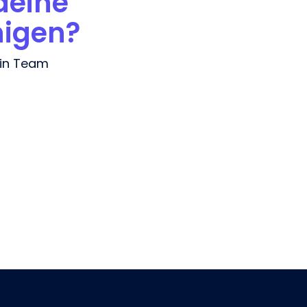
deine
nigen?
ein Team