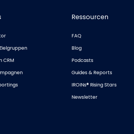
s
Ressourcen
tor
FAQ
 Zielgruppen
Blog
in CRM
Podcasts
ampagnen
Guides & Reports
portings
IROINs® Rising Stars
Newsletter