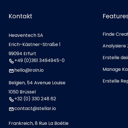
Kontakt
Feature
Finde Crea
Heaventech SA
Erich-Kästner-Straße 1
Analysiere
99094 Erfurt
Erstelle de
+49 (0)361 3494945-0
Manage K
hello@iroin.io
Erstelle Re
Belgien, 54 Avenue Louise
1050 Brüssel
+32 (0) 330 248 62
contact@stellar.io
Frankreich, 8 Rue La Boétie