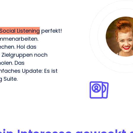
Social Listening
perfekt!
mmenarbeiten.
echen. Hol das
 Zielgruppen noch
holen. Das
infaches Update: Es ist
 Suite.