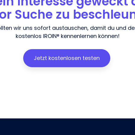
dein Interesse geweckt 
or Suche zu beschleu
llten wir uns sofort austauschen, damit du und d
kostenlos IROIN® kennenlernen können!
Jetzt kostenlosen testen