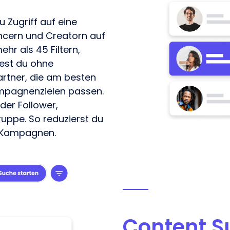
 Zugriff auf eine
encern und Creatorn auf
hr als 45 Filtern,
dest du ohne
rtner, die am besten
ampagnenzielen passen.
der Follower,
gruppe
. So reduzierst du
r Kampagnen.
Content S