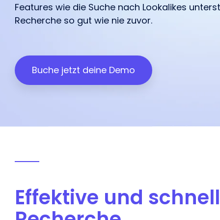
Features wie die Suche nach Lookalikes unterst
unterstützt.
Marketing.
unterstützt.
deiner Influencer.
begeistert haben.
Recherche so gut wie nie zuvor.
Wir freuen uns über dein Feedbac
Influencer Marketing auf allen Pl
Buche jetzt deine Demo
Facebook
Instagram
TikTok
Effektive und schnel
Recherche