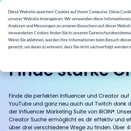
Skip
to
Features
Success Stories
R
Diese Website speichert Cookies auf Ihrem Computer. Diese Cooki
the
unserer Website interagieren. Wir verwenden diese Informationen
main
content.
Analysen und Messungen zu unseren Besuchern auf dieser Website
verwendeten Cookies finden Sie in unseren Datenschutzbestimmu
Wenn Sie ablehnen, werden Ihre Informationen beim Besuch dieser 
IROIN® Discove
gesetzt, um daran zu erinnern, dass Sie nicht nachverfolgt werden
Finde starke C
Finde die perfekten Influencer und Creator auf
Finde Creator
Agenturen
Blog
Das sind wir
Analysiere
Brands
IROINs® Rising
Karriere
Zielgruppen
Stars
YouTube und ganz neu auch auf Twitch dank d
Finde starke Influencer
Finde heraus wie IROIN®
In unserem Blog findest
Einblick in unser
Finde heraus wie IROIN®
Traumkarrieren
der Influencer Marketing Suite von IROIN®. Unser
Vermeide Fake Following
Zehn Creator, die uns
und Creator weltweit mit
Agenturen bei der
Du aktuelle Artikel und
Unternehmen wir stellen
Marken bei der
beginnen hier: Entdecke
und lerne schon vor
diesen Monat jeweils auf
Creator Suche ermöglicht es dir effektiv und eff
der KI-gestützten
Umsetzung von
spannende Beiträge
uns vor.
Umsetzung ihrer
deine Zukunft.
Beginn einer Kooperation
Instagram, TikTok,
über drei verschiedene Wege zu finden. Über 45
Discovery von IROIN®.
Influencer Kampagnen
rund um Influencer
Kampagnen in-house
über die Zielgruppen
Twitch & YouTube