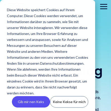
Skip
to
To
Diese Website speichert Cookies auf Ihrem
the
Me
Computer. Diese Cookies werden verwendet, um
main
content.
Informationen darüber zu sammeln, wie Sie mit
unserer Website interagieren. Wir verwenden diese
Informationen, um Ihre Browser-Erfahrung zu
Der
IROIN®
verbessern und anzupassen, sowie für Analysen und
Messungen zu unseren Besuchern auf dieser
Influencer
Website und anderen Medien. Weitere
Informationen zu den von uns verwendeten Cookies
Brands
finden Sie in unseren Datenschutzbestimmungen.
Agenturen
Marketing Blog
Blog
IROINs®
Guides &
Wenn Sie ablehnen, werden Ihre Informationen
Finde Creator
Analysiere
Erste
Rising Stars
Reports
Das sind wir
Pre
Finde
Karriere
beim Besuch dieser Website nicht erfasst. Ein
Zielgruppen
CRM
Finde heraus
heraus wie
In unserem Blog
Zehn Creator,
Unsere Guide
einzelnes Cookie wird in Ihrem Browser gesetzt, um
wie IROIN®
Finde starke
IROIN®
Vermeide Fake
Erstell
findest Du
Einblick in unser
Neu
die uns diesen
Reports biet
Traumkarrieren
Agenturen bei
daran zu erinnern, dass Sie nicht nachverfolgt
Influencer und
Marken bei
Following und lerne
eigene
aktuelle Artikel
Unternehmen wir
Pres
Monat jeweils
praxisorientie
beginnen hier:
Entdecke die neuesten News, Tipps und Trends
der
werden möchten.
Creator weltweit
der
schon vor Beginn
CRM, ve
und spannende
stellen uns vor.
Med
auf Instagram,
Tipps für
Entdecke deine
aus der Welt des Influencer Marketings. Erfahre,
Umsetzung
mit der KI-
Umsetzung
einer Kooperation
Inform
Beiträge rund
und 
TikTok, Twitch &
erfolgreiches
Zukunft.
Gib mir nen Keks
Keine Kekse für mich
von Influencer
wie du erfolgreiche Kampagnenstrategien
gestützten
ihrer
über die
vermei
um Influencer
YouTube
Influencer
Kampagnen
entwickelst, innovative Tools optimal nutzt und
Discovery von
Kampagnen
Zielgruppen deiner
Abspra
Marketing.