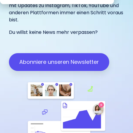
begeistert
Marketing.
unterstützt.
IROIN®.
mit Updates zu
Instagram
,
TikTok
,
YouTube
und
in-house
Influencer.
haben.
unterstützt.
anderen Plattformen immer einen Schritt voraus
bist.
Wir freuen uns über dein
Du willst keine News mehr verpassen?
Influencer Marketing auf allen
Feedback:
Plattformen
Facebook
Instagram
TikTok
Abonniere unseren Newsletter