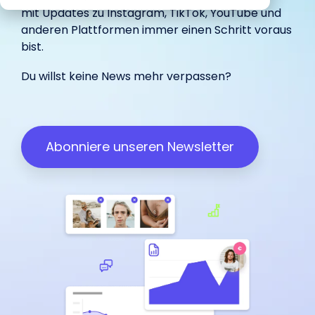
begeistert
Marketing.
unterstützt.
IROIN®.
mit Updates zu
Instagram
,
TikTok
,
YouTube
und
in-house
Influencer.
haben.
unterstützt.
anderen Plattformen immer einen Schritt voraus
bist.
Wir freuen uns über dein
Du willst keine News mehr verpassen?
Influencer Marketing auf allen
Feedback:
Plattformen
Facebook
Instagram
TikTok
Abonniere unseren Newsletter