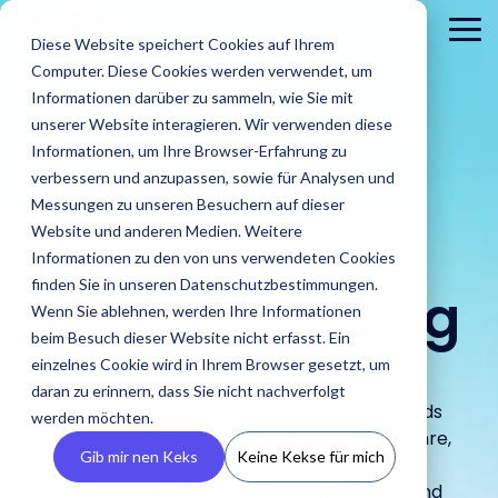
Skip
to
To
Diese Website speichert Cookies auf Ihrem
the
Me
Computer. Diese Cookies werden verwendet, um
main
content.
Informationen darüber zu sammeln, wie Sie mit
unserer Website interagieren. Wir verwenden diese
Informationen, um Ihre Browser-Erfahrung zu
Der
IROIN®
verbessern und anzupassen, sowie für Analysen und
Messungen zu unseren Besuchern auf dieser
Influencer
Website und anderen Medien. Weitere
Informationen zu den von uns verwendeten Cookies
Brands
finden Sie in unseren Datenschutzbestimmungen.
Agenturen
Marketing Blog
Blog
IROINs®
Guides &
Wenn Sie ablehnen, werden Ihre Informationen
Finde Creator
Analysiere
Erste
Rising Stars
Reports
Das sind wir
Pre
Finde
Karriere
beim Besuch dieser Website nicht erfasst. Ein
Zielgruppen
CRM
Finde heraus
heraus wie
In unserem Blog
Zehn Creator,
Unsere Guide
einzelnes Cookie wird in Ihrem Browser gesetzt, um
wie IROIN®
Finde starke
IROIN®
Vermeide Fake
Erstell
findest Du
Einblick in unser
Neu
die uns diesen
Reports biet
Traumkarrieren
Agenturen bei
daran zu erinnern, dass Sie nicht nachverfolgt
Influencer und
Marken bei
Following und lerne
eigene
aktuelle Artikel
Unternehmen wir
Pres
Monat jeweils
praxisorientie
beginnen hier:
Entdecke die neuesten News, Tipps und Trends
der
werden möchten.
Creator weltweit
der
schon vor Beginn
CRM, ve
und spannende
stellen uns vor.
Med
auf Instagram,
Tipps für
Entdecke deine
aus der Welt des Influencer Marketings. Erfahre,
Umsetzung
mit der KI-
Umsetzung
einer Kooperation
Inform
Beiträge rund
und 
TikTok, Twitch &
erfolgreiches
Zukunft.
Gib mir nen Keks
Keine Kekse für mich
von Influencer
wie du erfolgreiche Kampagnenstrategien
gestützten
ihrer
über die
vermei
um Influencer
YouTube
Influencer
Kampagnen
entwickelst, innovative Tools optimal nutzt und
Discovery von
Kampagnen
Zielgruppen deiner
Abspra
Marketing.