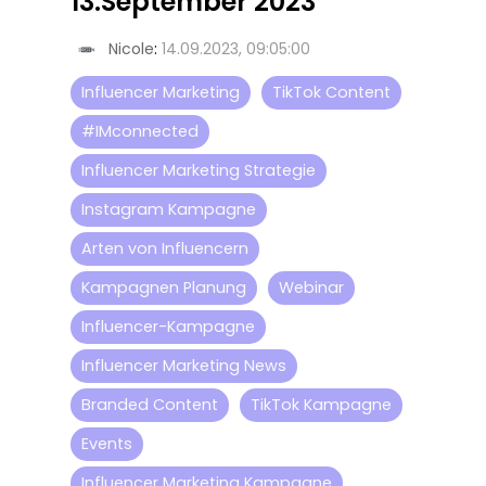
13.September 2023
Nicole
:
14.09.2023, 09:05:00
Influencer Marketing
TikTok Content
#IMconnected
Influencer Marketing Strategie
Instagram Kampagne
Arten von Influencern
Kampagnen Planung
Webinar
Influencer-Kampagne
Influencer Marketing News
Branded Content
TikTok Kampagne
Events
Influencer Marketing Kampagne