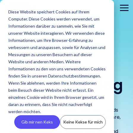
Skip
to
To
Diese Website speichert Cookies auf Ihrem
the
Me
Computer. Diese Cookies werden verwendet, um
main
content.
Informationen darüber zu sammeln, wie Sie mit
unserer Website interagieren. Wir verwenden diese
Informationen, um Ihre Browser-Erfahrung zu
Der
IROIN®
verbessern und anzupassen, sowie für Analysen und
Messungen zu unseren Besuchern auf dieser
Influencer
Website und anderen Medien. Weitere
Informationen zu den von uns verwendeten Cookies
Brands
finden Sie in unseren Datenschutzbestimmungen.
Agenturen
Marketing Blog
Blog
IROINs®
Guides &
Wenn Sie ablehnen, werden Ihre Informationen
Finde Creator
Analysiere
Erste
Rising Stars
Reports
Das sind wir
Pre
Finde
Karriere
beim Besuch dieser Website nicht erfasst. Ein
Zielgruppen
CRM
Finde heraus
heraus wie
In unserem Blog
Zehn Creator,
Unsere Guide
einzelnes Cookie wird in Ihrem Browser gesetzt, um
wie IROIN®
Finde starke
IROIN®
Vermeide Fake
Erstell
findest Du
Einblick in unser
Neu
die uns diesen
Reports biet
Traumkarrieren
Agenturen bei
daran zu erinnern, dass Sie nicht nachverfolgt
Influencer und
Marken bei
Following und lerne
eigene
aktuelle Artikel
Unternehmen wir
Pres
Monat jeweils
praxisorientie
beginnen hier:
Entdecke die neuesten News, Tipps und Trends
der
werden möchten.
Creator weltweit
der
schon vor Beginn
CRM, ve
und spannende
stellen uns vor.
Med
auf Instagram,
Tipps für
Entdecke deine
aus der Welt des Influencer Marketings. Erfahre,
Umsetzung
mit der KI-
Umsetzung
einer Kooperation
Inform
Beiträge rund
und 
TikTok, Twitch &
erfolgreiches
Zukunft.
Gib mir nen Keks
Keine Kekse für mich
von Influencer
wie du erfolgreiche Kampagnenstrategien
gestützten
ihrer
über die
vermei
um Influencer
YouTube
Influencer
Kampagnen
entwickelst, innovative Tools optimal nutzt und
Discovery von
Kampagnen
Zielgruppen deiner
Abspra
Marketing.