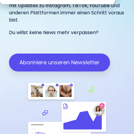
begeistert
Marketing.
unterstützt.
IROIN®.
mit Updates zu
Instagram
,
TikTok
,
YouTube
und
in-house
Influencer.
haben.
unterstützt.
anderen Plattformen immer einen Schritt voraus
bist.
Wir freuen uns über dein
Du willst keine News mehr verpassen?
Influencer Marketing auf allen
Feedback:
Plattformen
Facebook
Instagram
TikTok
Abonniere unseren Newsletter