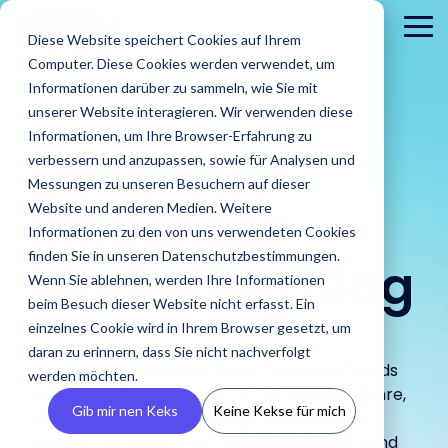
Skip
to
To
Diese Website speichert Cookies auf Ihrem
the
Me
Computer. Diese Cookies werden verwendet, um
main
content.
Informationen darüber zu sammeln, wie Sie mit
unserer Website interagieren. Wir verwenden diese
Informationen, um Ihre Browser-Erfahrung zu
Der
IROIN®
verbessern und anzupassen, sowie für Analysen und
Messungen zu unseren Besuchern auf dieser
Influencer
Website und anderen Medien. Weitere
Informationen zu den von uns verwendeten Cookies
Brands
finden Sie in unseren Datenschutzbestimmungen.
Agenturen
Marketing Blog
Blog
IROINs®
Guides &
Wenn Sie ablehnen, werden Ihre Informationen
Finde Creator
Analysiere
Erste
Rising Stars
Reports
Das sind wir
Pre
Finde
Karriere
beim Besuch dieser Website nicht erfasst. Ein
Zielgruppen
CRM
Finde heraus
heraus wie
In unserem Blog
Zehn Creator,
Unsere Guide
einzelnes Cookie wird in Ihrem Browser gesetzt, um
wie IROIN®
Finde starke
IROIN®
Vermeide Fake
Erstell
findest Du
Einblick in unser
Neu
die uns diesen
Reports biet
Traumkarrieren
Agenturen bei
daran zu erinnern, dass Sie nicht nachverfolgt
Influencer und
Marken bei
Following und lerne
eigene
aktuelle Artikel
Unternehmen wir
Pres
Monat jeweils
praxisorientie
beginnen hier:
Entdecke die neuesten News, Tipps und Trends
der
werden möchten.
Creator weltweit
der
schon vor Beginn
CRM, ve
und spannende
stellen uns vor.
Med
auf Instagram,
Tipps für
Entdecke deine
aus der Welt des Influencer Marketings. Erfahre,
Umsetzung
mit der KI-
Umsetzung
einer Kooperation
Inform
Beiträge rund
und 
TikTok, Twitch &
erfolgreiches
Zukunft.
Gib mir nen Keks
Keine Kekse für mich
von Influencer
wie du erfolgreiche Kampagnenstrategien
gestützten
ihrer
über die
vermei
um Influencer
YouTube
Influencer
Kampagnen
entwickelst, innovative Tools optimal nutzt und
Discovery von
Kampagnen
Zielgruppen deiner
Abspra
Marketing.