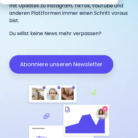
begeistert
Marketing.
unterstützt.
IROIN®.
mit Updates zu
Instagram
,
TikTok
,
YouTube
und
in-house
Influencer.
haben.
unterstützt.
anderen Plattformen immer einen Schritt voraus
bist.
Wir freuen uns über dein
Du willst keine News mehr verpassen?
Influencer Marketing auf allen
Feedback:
Plattformen
Facebook
Instagram
TikTok
Abonniere unseren Newsletter