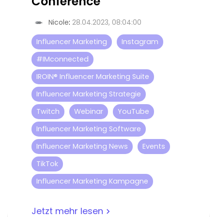
Conference
Nicole
:
28.04.2023, 08:04:00
Influencer Marketing
Instagram
#IMconnected
IROIN® Influencer Marketing Suite
Influencer Marketing Strategie
Twitch
Webinar
YouTube
Influencer Marketing Software
Influencer Marketing News
Events
TikTok
Influencer Marketing Kampagne
Jetzt mehr lesen