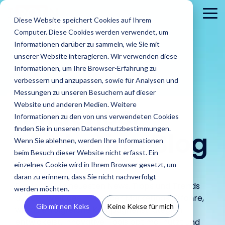
Skip
to
To
Diese Website speichert Cookies auf Ihrem
the
Me
Computer. Diese Cookies werden verwendet, um
main
content.
Informationen darüber zu sammeln, wie Sie mit
unserer Website interagieren. Wir verwenden diese
Informationen, um Ihre Browser-Erfahrung zu
Der
IROIN®
verbessern und anzupassen, sowie für Analysen und
Messungen zu unseren Besuchern auf dieser
Influencer
Website und anderen Medien. Weitere
Informationen zu den von uns verwendeten Cookies
Brands
finden Sie in unseren Datenschutzbestimmungen.
Agenturen
Marketing Blog
Blog
IROINs®
Guides &
Wenn Sie ablehnen, werden Ihre Informationen
Finde Creator
Analysiere
Erste
Rising Stars
Reports
Das sind wir
Pre
Finde
Karriere
beim Besuch dieser Website nicht erfasst. Ein
Zielgruppen
CRM
Finde heraus
heraus wie
In unserem Blog
Zehn Creator,
Unsere Guide
einzelnes Cookie wird in Ihrem Browser gesetzt, um
wie IROIN®
Finde starke
IROIN®
Vermeide Fake
Erstell
findest Du
Einblick in unser
Neu
die uns diesen
Reports biet
Traumkarrieren
Agenturen bei
daran zu erinnern, dass Sie nicht nachverfolgt
Influencer und
Marken bei
Following und lerne
eigene
aktuelle Artikel
Unternehmen wir
Pres
Monat jeweils
praxisorientie
beginnen hier:
Entdecke die neuesten News, Tipps und Trends
der
werden möchten.
Creator weltweit
der
schon vor Beginn
CRM, ve
und spannende
stellen uns vor.
Med
auf Instagram,
Tipps für
Entdecke deine
aus der Welt des Influencer Marketings. Erfahre,
Umsetzung
mit der KI-
Umsetzung
einer Kooperation
Inform
Beiträge rund
und 
TikTok, Twitch &
erfolgreiches
Zukunft.
Gib mir nen Keks
Keine Kekse für mich
von Influencer
wie du erfolgreiche Kampagnenstrategien
gestützten
ihrer
über die
vermei
um Influencer
YouTube
Influencer
Kampagnen
entwickelst, innovative Tools optimal nutzt und
Discovery von
Kampagnen
Zielgruppen deiner
Abspra
Marketing.