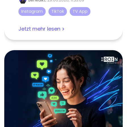
Benedikt
:
29.06.2026, 11:33:09
Instagram
TikTok
TV App
Jetzt mehr lesen