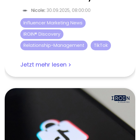
Nicole
:
30.09.2025, 08:00:00
Influencer Marketing News
IROIN® Discovery
Relationship-Management
TikTok
Jetzt mehr lesen