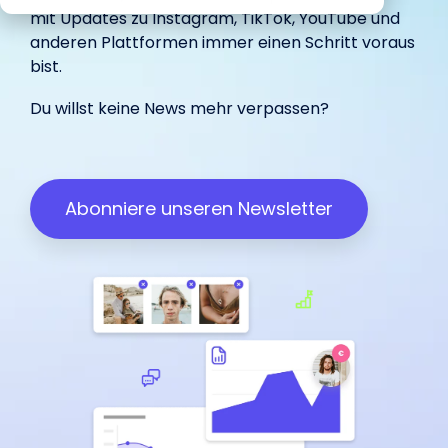
begeistert
Marketing.
unterstützt.
IROIN®.
mit Updates zu
Instagram
,
TikTok
,
YouTube
und
in-house
Influencer.
haben.
unterstützt.
anderen Plattformen immer einen Schritt voraus
bist.
Wir freuen uns über dein
Du willst keine News mehr verpassen?
Influencer Marketing auf allen
Feedback:
Plattformen
Facebook
Instagram
TikTok
Abonniere unseren Newsletter