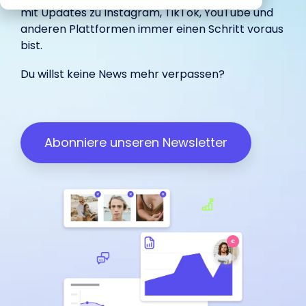
begeistert
Marketing.
unterstützt.
IROIN®.
mit Updates zu
Instagram
,
TikTok
,
YouTube
und
in-house
Influencer.
haben.
unterstützt.
anderen Plattformen immer einen Schritt voraus
bist.
Wir freuen uns über dein
Du willst keine News mehr verpassen?
Influencer Marketing auf allen
Feedback:
Plattformen
Facebook
Instagram
TikTok
Abonniere unseren Newsletter