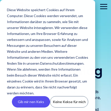
Skip
to
To
Diese Website speichert Cookies auf Ihrem
the
Me
Computer. Diese Cookies werden verwendet, um
main
content.
Informationen darüber zu sammeln, wie Sie mit
unserer Website interagieren. Wir verwenden diese
Informationen, um Ihre Browser-Erfahrung zu
Der
IROIN®
verbessern und anzupassen, sowie für Analysen und
Messungen zu unseren Besuchern auf dieser
Influencer
Website und anderen Medien. Weitere
Informationen zu den von uns verwendeten Cookies
Brands
finden Sie in unseren Datenschutzbestimmungen.
Agenturen
Marketing Blog
Blog
IROINs®
Guides &
Wenn Sie ablehnen, werden Ihre Informationen
Finde Creator
Analysiere
Erste
Rising Stars
Reports
Das sind wir
Pre
Finde
Karriere
beim Besuch dieser Website nicht erfasst. Ein
Zielgruppen
CRM
Finde heraus
heraus wie
In unserem Blog
Zehn Creator,
Unsere Guide
einzelnes Cookie wird in Ihrem Browser gesetzt, um
wie IROIN®
Finde starke
IROIN®
Vermeide Fake
Erstell
findest Du
Einblick in unser
Neu
die uns diesen
Reports biet
Traumkarrieren
Agenturen bei
daran zu erinnern, dass Sie nicht nachverfolgt
Influencer und
Marken bei
Following und lerne
eigene
aktuelle Artikel
Unternehmen wir
Pres
Monat jeweils
praxisorientie
beginnen hier:
Entdecke die neuesten News, Tipps und Trends
der
werden möchten.
Creator weltweit
der
schon vor Beginn
CRM, ve
und spannende
stellen uns vor.
Med
auf Instagram,
Tipps für
Entdecke deine
aus der Welt des Influencer Marketings. Erfahre,
Umsetzung
mit der KI-
Umsetzung
einer Kooperation
Inform
Beiträge rund
und 
TikTok, Twitch &
erfolgreiches
Zukunft.
Gib mir nen Keks
Keine Kekse für mich
von Influencer
wie du erfolgreiche Kampagnenstrategien
gestützten
ihrer
über die
vermei
um Influencer
YouTube
Influencer
Kampagnen
entwickelst, innovative Tools optimal nutzt und
Discovery von
Kampagnen
Zielgruppen deiner
Abspra
Marketing.