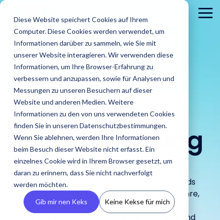
Skip
to
To
Diese Website speichert Cookies auf Ihrem
the
Me
Computer. Diese Cookies werden verwendet, um
main
content.
Informationen darüber zu sammeln, wie Sie mit
unserer Website interagieren. Wir verwenden diese
Informationen, um Ihre Browser-Erfahrung zu
Der
IROIN®
verbessern und anzupassen, sowie für Analysen und
Messungen zu unseren Besuchern auf dieser
Influencer
Website und anderen Medien. Weitere
Informationen zu den von uns verwendeten Cookies
Brands
finden Sie in unseren Datenschutzbestimmungen.
Agenturen
Marketing Blog
Blog
IROINs®
Guides &
Wenn Sie ablehnen, werden Ihre Informationen
Finde Creator
Analysiere
Erste
Rising Stars
Reports
Das sind wir
Pre
Finde
Karriere
beim Besuch dieser Website nicht erfasst. Ein
Zielgruppen
CRM
Finde heraus
heraus wie
In unserem Blog
Zehn Creator,
Unsere Guide
einzelnes Cookie wird in Ihrem Browser gesetzt, um
wie IROIN®
Finde starke
IROIN®
Vermeide Fake
Erstell
findest Du
Einblick in unser
Neu
die uns diesen
Reports biet
Traumkarrieren
Agenturen bei
daran zu erinnern, dass Sie nicht nachverfolgt
Influencer und
Marken bei
Following und lerne
eigene
aktuelle Artikel
Unternehmen wir
Pres
Monat jeweils
praxisorientie
beginnen hier:
Entdecke die neuesten News, Tipps und Trends
der
werden möchten.
Creator weltweit
der
schon vor Beginn
CRM, ve
und spannende
stellen uns vor.
Med
auf Instagram,
Tipps für
Entdecke deine
aus der Welt des Influencer Marketings. Erfahre,
Umsetzung
mit der KI-
Umsetzung
einer Kooperation
Inform
Beiträge rund
und 
TikTok, Twitch &
erfolgreiches
Zukunft.
Gib mir nen Keks
Keine Kekse für mich
von Influencer
wie du erfolgreiche Kampagnenstrategien
gestützten
ihrer
über die
vermei
um Influencer
YouTube
Influencer
Kampagnen
entwickelst, innovative Tools optimal nutzt und
Discovery von
Kampagnen
Zielgruppen deiner
Abspra
Marketing.