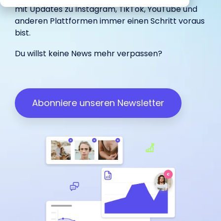
begeistert
Marketing.
unterstützt.
IROIN®.
mit Updates zu
Instagram
,
TikTok
,
YouTube
und
in-house
Influencer.
haben.
unterstützt.
anderen Plattformen immer einen Schritt voraus
bist.
Wir freuen uns über dein
Du willst keine News mehr verpassen?
Influencer Marketing auf allen
Feedback:
Plattformen
Facebook
Instagram
TikTok
Abonniere unseren Newsletter