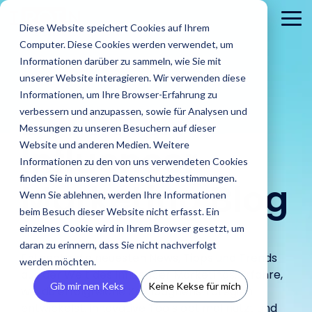
Skip
to
To
Diese Website speichert Cookies auf Ihrem
the
Me
Computer. Diese Cookies werden verwendet, um
main
content.
Informationen darüber zu sammeln, wie Sie mit
unserer Website interagieren. Wir verwenden diese
Informationen, um Ihre Browser-Erfahrung zu
Der
IROIN®
verbessern und anzupassen, sowie für Analysen und
Messungen zu unseren Besuchern auf dieser
Influencer
Website und anderen Medien. Weitere
Informationen zu den von uns verwendeten Cookies
Brands
finden Sie in unseren Datenschutzbestimmungen.
Agenturen
Marketing Blog
Blog
IROINs®
Guides &
Wenn Sie ablehnen, werden Ihre Informationen
Finde Creator
Analysiere
Erste
Rising Stars
Reports
Das sind wir
Pre
Finde
Karriere
beim Besuch dieser Website nicht erfasst. Ein
Zielgruppen
CRM
Finde heraus
heraus wie
In unserem Blog
Zehn Creator,
Unsere Guide
einzelnes Cookie wird in Ihrem Browser gesetzt, um
wie IROIN®
Finde starke
IROIN®
Vermeide Fake
Erstell
findest Du
Einblick in unser
Neu
die uns diesen
Reports biet
Traumkarrieren
Agenturen bei
daran zu erinnern, dass Sie nicht nachverfolgt
Influencer und
Marken bei
Following und lerne
eigene
aktuelle Artikel
Unternehmen wir
Pres
Monat jeweils
praxisorientie
beginnen hier:
Entdecke die neuesten News, Tipps und Trends
der
werden möchten.
Creator weltweit
der
schon vor Beginn
CRM, ve
und spannende
stellen uns vor.
Med
auf Instagram,
Tipps für
Entdecke deine
aus der Welt des Influencer Marketings. Erfahre,
Umsetzung
mit der KI-
Umsetzung
einer Kooperation
Inform
Beiträge rund
und 
TikTok, Twitch &
erfolgreiches
Zukunft.
Gib mir nen Keks
Keine Kekse für mich
von Influencer
wie du erfolgreiche Kampagnenstrategien
gestützten
ihrer
über die
vermei
um Influencer
YouTube
Influencer
Kampagnen
entwickelst, innovative Tools optimal nutzt und
Discovery von
Kampagnen
Zielgruppen deiner
Abspra
Marketing.