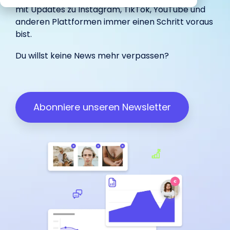
begeistert
Marketing.
unterstützt.
IROIN®.
mit Updates zu
Instagram
,
TikTok
,
YouTube
und
in-house
Influencer.
haben.
unterstützt.
anderen Plattformen immer einen Schritt voraus
bist.
Wir freuen uns über dein
Du willst keine News mehr verpassen?
Influencer Marketing auf allen
Feedback:
Plattformen
Facebook
Instagram
TikTok
Abonniere unseren Newsletter