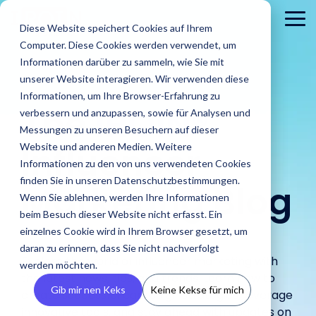
Skip
to
To
Diese Website speichert Cookies auf Ihrem
the
Me
Computer. Diese Cookies werden verwendet, um
main
content.
Informationen darüber zu sammeln, wie Sie mit
unserer Website interagieren. Wir verwenden diese
Informationen, um Ihre Browser-Erfahrung zu
The
IROIN®
verbessern und anzupassen, sowie für Analysen und
Messungen zu unseren Besuchern auf dieser
Influencer
Website und anderen Medien. Weitere
Informationen zu den von uns verwendeten Cookies
About
PR
Career
Conta
Brands
finden Sie in unseren Datenschutzbestimmungen.
us
Agencies
Marketing Blog
us
Blog
IROIN's®
Guides &
Wenn Sie ablehnen, werden Ihre Informationen
Rising
Reports
Latest
Dream
Get an
Learn how
Reach ou
Find Creators
Analyze
Bui
Stars
beim Besuch dieser Website nicht erfasst. Ein
Discover how
press
careers
inside look
IROIN®
Find the latest
to us wit
Followers
Our guides and
IROIN®
einzelnes Cookie wird in Ihrem Browser gesetzt, um
releases,
start here:
at our
helps
articles and
Ten creators
any
reports offer
Discover great
Crea
Avoid fake followers
supports
media
Discover
daran zu erinnern, dass Sie nicht nachverfolgt
company
brands
exciting posts
who have
question
practical tips
influencers and
infl
and gain insights
Explore the world of influencer marketing with
agencies in
resources,
your
– we
execute
about
werden möchten.
inspired us this
or
for successful
creators worldwide
ensu
into your influencers’
implementing
and
the latest news, tips, and trends. Learn how to
future.
introduce
their
influencer
month on
concerns
influencer
with the AI-powered
infor
target audiences
Gib mir nen Keks
Keine Kekse für mich
influencer
media
ourselves.
create successful campaign strategies, leverage
campaigns
marketing on
Instagram,
marketing.
Discovery feature
and 
before starting a
campaigns.
kits.
in-house.
our blog.
TikTok, Twitch,
innovative tools, and stay ahead with updates on