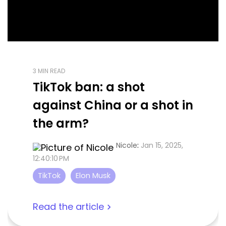
3 MIN READ
TikTok ban: a shot
against China or a shot in
the arm?
Nicole
:
Jan 15, 2025,
12:40:10 PM
TikTok
Elon Musk
Read the article