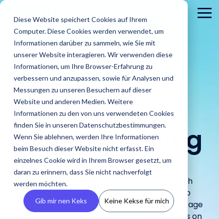
Skip
to
To
Diese Website speichert Cookies auf Ihrem
the
Me
Computer. Diese Cookies werden verwendet, um
main
content.
Informationen darüber zu sammeln, wie Sie mit
unserer Website interagieren. Wir verwenden diese
Informationen, um Ihre Browser-Erfahrung zu
The
IROIN®
verbessern und anzupassen, sowie für Analysen und
Messungen zu unseren Besuchern auf dieser
Influencer
Website und anderen Medien. Weitere
Informationen zu den von uns verwendeten Cookies
About
PR
Career
Conta
Brands
finden Sie in unseren Datenschutzbestimmungen.
us
Agencies
Marketing Blog
us
Blog
IROIN's®
Guides &
Wenn Sie ablehnen, werden Ihre Informationen
Rising
Reports
Latest
Dream
Get an
Learn how
Reach ou
Find Creators
Analyze
Bui
Stars
beim Besuch dieser Website nicht erfasst. Ein
Discover how
press
careers
inside look
IROIN®
Find the latest
to us wit
Followers
Our guides and
IROIN®
einzelnes Cookie wird in Ihrem Browser gesetzt, um
releases,
start here:
at our
helps
articles and
Ten creators
any
reports offer
Discover great
Crea
Avoid fake followers
supports
media
Discover
daran zu erinnern, dass Sie nicht nachverfolgt
company
brands
exciting posts
who have
question
practical tips
influencers and
infl
and gain insights
Explore the world of influencer marketing with
agencies in
resources,
your
– we
execute
about
werden möchten.
inspired us this
or
for successful
creators worldwide
ensu
into your influencers’
implementing
and
the latest news, tips, and trends. Learn how to
future.
introduce
their
influencer
month on
concerns
influencer
with the AI-powered
infor
target audiences
Gib mir nen Keks
Keine Kekse für mich
influencer
media
ourselves.
create successful campaign strategies, leverage
campaigns
marketing on
Instagram,
marketing.
Discovery feature
and 
before starting a
campaigns.
kits.
in-house.
our blog.
TikTok, Twitch,
innovative tools, and stay ahead with updates on