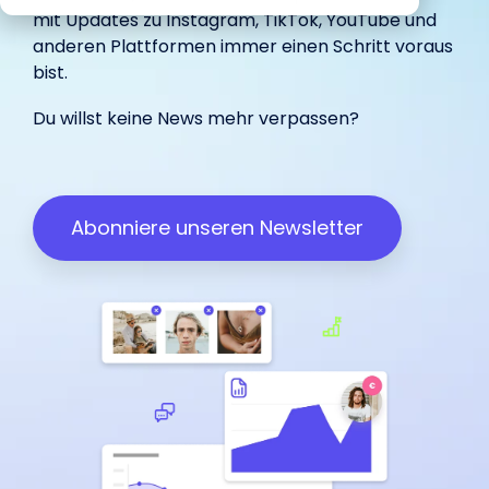
begeistert
Marketing.
unterstützt.
IROIN®.
mit Updates zu
Instagram
,
TikTok
,
YouTube
und
in-house
Influencer.
haben.
unterstützt.
anderen Plattformen immer einen Schritt voraus
bist.
Wir freuen uns über dein
Du willst keine News mehr verpassen?
Influencer Marketing auf allen
Feedback:
Plattformen
Facebook
Instagram
TikTok
Abonniere unseren Newsletter