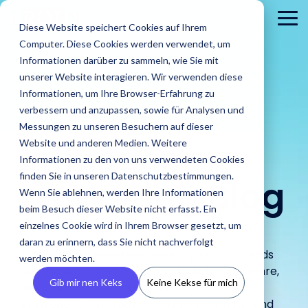
Skip
to
To
Diese Website speichert Cookies auf Ihrem
the
Me
Computer. Diese Cookies werden verwendet, um
main
content.
Informationen darüber zu sammeln, wie Sie mit
unserer Website interagieren. Wir verwenden diese
Informationen, um Ihre Browser-Erfahrung zu
Der
IROIN®
verbessern und anzupassen, sowie für Analysen und
Messungen zu unseren Besuchern auf dieser
Influencer
Website und anderen Medien. Weitere
Informationen zu den von uns verwendeten Cookies
Brands
finden Sie in unseren Datenschutzbestimmungen.
Agenturen
Marketing Blog
Blog
IROINs®
Guides &
Wenn Sie ablehnen, werden Ihre Informationen
Finde Creator
Analysiere
Erste
Rising Stars
Reports
Das sind wir
Pre
Finde
Karriere
beim Besuch dieser Website nicht erfasst. Ein
Zielgruppen
CRM
Finde heraus
heraus wie
In unserem Blog
Zehn Creator,
Unsere Guide
einzelnes Cookie wird in Ihrem Browser gesetzt, um
wie IROIN®
Finde starke
IROIN®
Vermeide Fake
Erstell
findest Du
Einblick in unser
Neu
die uns diesen
Reports biet
Traumkarrieren
Agenturen bei
daran zu erinnern, dass Sie nicht nachverfolgt
Influencer und
Marken bei
Following und lerne
eigene
aktuelle Artikel
Unternehmen wir
Pres
Monat jeweils
praxisorientie
beginnen hier:
Entdecke die neuesten News, Tipps und Trends
der
werden möchten.
Creator weltweit
der
schon vor Beginn
CRM, ve
und spannende
stellen uns vor.
Med
auf Instagram,
Tipps für
Entdecke deine
aus der Welt des Influencer Marketings. Erfahre,
Umsetzung
mit der KI-
Umsetzung
einer Kooperation
Inform
Beiträge rund
und 
TikTok, Twitch &
erfolgreiches
Zukunft.
Gib mir nen Keks
Keine Kekse für mich
von Influencer
wie du erfolgreiche Kampagnenstrategien
gestützten
ihrer
über die
vermei
um Influencer
YouTube
Influencer
Kampagnen
entwickelst, innovative Tools optimal nutzt und
Discovery von
Kampagnen
Zielgruppen deiner
Abspra
Marketing.