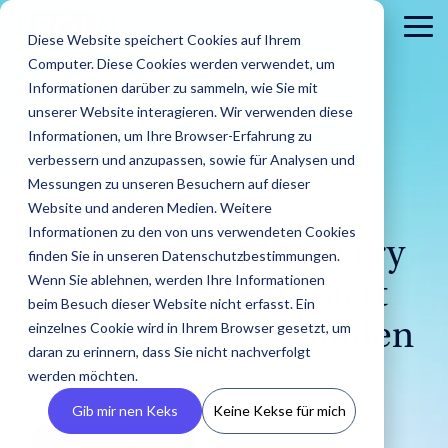
Skip
to
To
Diese Website speichert Cookies auf Ihrem
the
Me
Computer. Diese Cookies werden verwendet, um
main
content.
Informationen darüber zu sammeln, wie Sie mit
unserer Website interagieren. Wir verwenden diese
Informationen, um Ihre Browser-Erfahrung zu
verbessern und anzupassen, sowie für Analysen und
Messungen zu unseren Besuchern auf dieser
Website und anderen Medien. Weitere
2 MIN. LESEZEIT
Informationen zu den von uns verwendeten Cookies
NEU: Twitch Discovery
Brands
finden Sie in unseren Datenschutzbestimmungen.
Agenturen
Blog
IROINs®
Guides &
Wenn Sie ablehnen, werden Ihre Informationen
- Creator datenbasiert
Finde Creator
Analysiere
Erste
Rising Stars
Reports
Das sind wir
Pre
Finde
Karriere
beim Besuch dieser Website nicht erfasst. Ein
Zielgruppen
CRM
Finde heraus
heraus wie
In unserem Blog
Zehn Creator,
Unsere Guide
einzelnes Cookie wird in Ihrem Browser gesetzt, um
& ohne Umwege finden
wie IROIN®
Finde starke
IROIN®
Vermeide Fake
Erstell
findest Du
Einblick in unser
Neu
die uns diesen
Reports biet
Traumkarrieren
Agenturen bei
daran zu erinnern, dass Sie nicht nachverfolgt
Influencer und
Marken bei
Following und lerne
eigene
aktuelle Artikel
Unternehmen wir
Pres
Monat jeweils
praxisorientie
beginnen hier:
der
werden möchten.
Creator weltweit
der
schon vor Beginn
CRM, ve
und spannende
stellen uns vor.
Med
auf Instagram,
Tipps für
Entdecke deine
Nicole
:
29.07.2025, 12:24:46
Umsetzung
mit der KI-
Umsetzung
einer Kooperation
Inform
Beiträge rund
und 
TikTok, Twitch &
erfolgreiches
Zukunft.
Gib mir nen Keks
Keine Kekse für mich
von Influencer
gestützten
ihrer
über die
vermei
um Influencer
YouTube
Influencer
Kampagnen
Influencer Marketing
Discovery von
Kampagnen
Zielgruppen deiner
Abspra
Marketing.