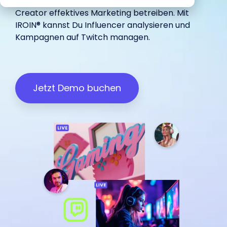
Deutschland und erfahre, wie Top Twitch
begeistert
Marketing.
unterstützt.
IROIN®.
in-house
Influencer.
haben.
Creator effektives Marketing betreiben. Mit
unterstützt.
IROIN® kannst Du Influencer analysieren und
Kampagnen auf Twitch managen.
Wir freuen uns über dein
Influencer Marketing auf allen
Feedback:
Plattformen
Jetzt Demo buchen
Facebook
Instagram
TikTok