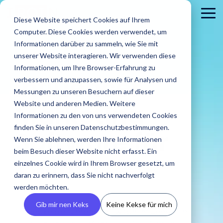
Skip
to
To
Diese Website speichert Cookies auf Ihrem
the
Me
Computer. Diese Cookies werden verwendet, um
main
content.
Informationen darüber zu sammeln, wie Sie mit
unserer Website interagieren. Wir verwenden diese
Informationen, um Ihre Browser-Erfahrung zu
Influencer
verbessern und anzupassen, sowie für Analysen und
Messungen zu unseren Besuchern auf dieser
Marketing
Website und anderen Medien. Weitere
Informationen zu den von uns verwendeten Cookies
Brands
finden Sie in unseren Datenschutzbestimmungen.
Agenturen
Software für
Blog
IROINs®
Guides &
Wenn Sie ablehnen, werden Ihre Informationen
Finde Creator
Analysiere
Erste
Rising Stars
Reports
Das sind wir
Pre
Finde
Karriere
beim Besuch dieser Website nicht erfasst. Ein
Zielgruppen
CRM
Finde heraus
Twitch
heraus wie
In unserem Blog
Zehn Creator,
Unsere Guide
einzelnes Cookie wird in Ihrem Browser gesetzt, um
wie IROIN®
Finde starke
IROIN®
Vermeide Fake
Erstell
findest Du
Einblick in unser
Neu
die uns diesen
Reports biet
Traumkarrieren
Agenturen bei
daran zu erinnern, dass Sie nicht nachverfolgt
Influencer und
Marken bei
Following und lerne
eigene
aktuelle Artikel
Unternehmen wir
Pres
Monat jeweils
praxisorientie
beginnen hier:
der
werden möchten.
Creator weltweit
der
schon vor Beginn
CRM, ve
und spannende
stellen uns vor.
Med
auf Instagram,
Tipps für
Entdecke deine
Umsetzung
mit der KI-
Umsetzung
einer Kooperation
Inform
Beiträge rund
und 
TikTok, Twitch &
erfolgreiches
Zukunft.
Gib mir nen Keks
Keine Kekse für mich
von Influencer
gestützten
ihrer
Entdecke die führenden Twitch Influencer in
über die
vermei
um Influencer
YouTube
Influencer
Kampagnen
Discovery von
Kampagnen
Zielgruppen deiner
Abspra
Marketing.