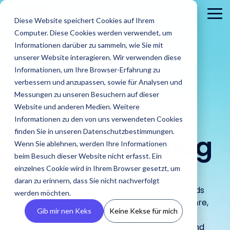
Skip
to
To
Diese Website speichert Cookies auf Ihrem
the
Me
Computer. Diese Cookies werden verwendet, um
main
content.
Informationen darüber zu sammeln, wie Sie mit
unserer Website interagieren. Wir verwenden diese
Informationen, um Ihre Browser-Erfahrung zu
Der
IROIN®
verbessern und anzupassen, sowie für Analysen und
Messungen zu unseren Besuchern auf dieser
Influencer
Website und anderen Medien. Weitere
Informationen zu den von uns verwendeten Cookies
Brands
finden Sie in unseren Datenschutzbestimmungen.
Agenturen
Marketing Blog
Blog
IROINs®
Guides &
Wenn Sie ablehnen, werden Ihre Informationen
Finde Creator
Analysiere
Erste
Rising Stars
Reports
Das sind wir
Pre
Finde
Karriere
beim Besuch dieser Website nicht erfasst. Ein
Zielgruppen
CRM
Finde heraus
heraus wie
In unserem Blog
Zehn Creator,
Unsere Guide
einzelnes Cookie wird in Ihrem Browser gesetzt, um
wie IROIN®
Finde starke
IROIN®
Vermeide Fake
Erstell
findest Du
Einblick in unser
Neu
die uns diesen
Reports biet
Traumkarrieren
Agenturen bei
daran zu erinnern, dass Sie nicht nachverfolgt
Influencer und
Marken bei
Following und lerne
eigene
aktuelle Artikel
Unternehmen wir
Pres
Monat jeweils
praxisorientie
beginnen hier:
Entdecke die neuesten News, Tipps und Trends
der
werden möchten.
Creator weltweit
der
schon vor Beginn
CRM, ve
und spannende
stellen uns vor.
Med
auf Instagram,
Tipps für
Entdecke deine
aus der Welt des Influencer Marketings. Erfahre,
Umsetzung
mit der KI-
Umsetzung
einer Kooperation
Inform
Beiträge rund
und 
TikTok, Twitch &
erfolgreiches
Zukunft.
Gib mir nen Keks
Keine Kekse für mich
von Influencer
wie du erfolgreiche Kampagnenstrategien
gestützten
ihrer
über die
vermei
um Influencer
YouTube
Influencer
Kampagnen
entwickelst, innovative Tools optimal nutzt und
Discovery von
Kampagnen
Zielgruppen deiner
Abspra
Marketing.