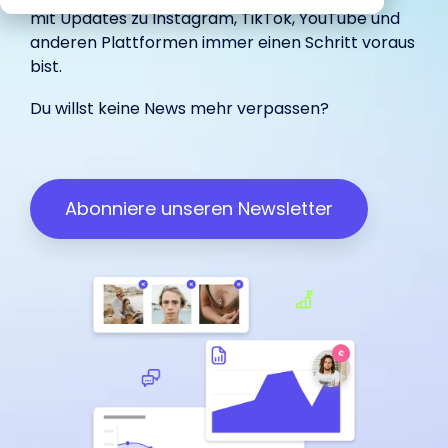
begeistert
Marketing.
unterstützt.
IROIN®.
mit Updates zu
Instagram
,
TikTok
,
YouTube
und
in-house
Influencer.
haben.
unterstützt.
anderen Plattformen immer einen Schritt voraus
bist.
Wir freuen uns über dein
Du willst keine News mehr verpassen?
Influencer Marketing auf allen
Feedback:
Plattformen
Facebook
Instagram
TikTok
Abonniere unseren Newsletter