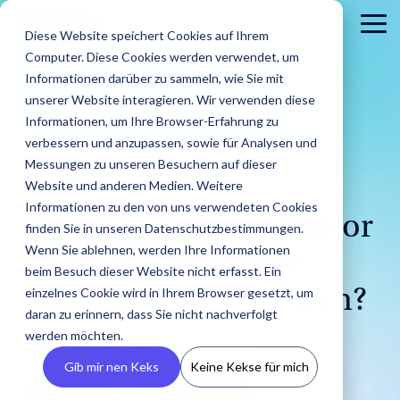
Skip
to
To
Diese Website speichert Cookies auf Ihrem
the
Me
Computer. Diese Cookies werden verwendet, um
main
content.
Informationen darüber zu sammeln, wie Sie mit
unserer Website interagieren. Wir verwenden diese
Informationen, um Ihre Browser-Erfahrung zu
verbessern und anzupassen, sowie für Analysen und
Messungen zu unseren Besuchern auf dieser
Website und anderen Medien. Weitere
6 MIN. LESEZEIT
Informationen zu den von uns verwendeten Cookies
Ist dein nächste Creator
Brands
finden Sie in unseren Datenschutzbestimmungen.
Agenturen
Blog
IROINs®
Guides &
Wenn Sie ablehnen, werden Ihre Informationen
in einer Kampagne
Finde Creator
Analysiere
Erste
Rising Stars
Reports
Das sind wir
Pre
Finde
Karriere
beim Besuch dieser Website nicht erfasst. Ein
Zielgruppen
CRM
Finde heraus
heraus wie
In unserem Blog
Zehn Creator,
Unsere Guide
einzelnes Cookie wird in Ihrem Browser gesetzt, um
vielleicht kein Mensch?
wie IROIN®
Finde starke
IROIN®
Vermeide Fake
Erstell
findest Du
Einblick in unser
Neu
die uns diesen
Reports biet
Traumkarrieren
Agenturen bei
daran zu erinnern, dass Sie nicht nachverfolgt
Influencer und
Marken bei
Following und lerne
eigene
aktuelle Artikel
Unternehmen wir
Pres
Monat jeweils
praxisorientie
beginnen hier:
der
werden möchten.
Creator weltweit
der
schon vor Beginn
CRM, ve
und spannende
stellen uns vor.
Med
auf Instagram,
Tipps für
Entdecke deine
Benedikt
:
08.05.2026, 11:07:14
Umsetzung
mit der KI-
Umsetzung
einer Kooperation
Inform
Beiträge rund
und 
TikTok, Twitch &
erfolgreiches
Zukunft.
Gib mir nen Keks
Keine Kekse für mich
von Influencer
gestützten
ihrer
über die
vermei
um Influencer
YouTube
Influencer
Kampagnen
Instagram
TikTok
TV App
Discovery von
Kampagnen
Zielgruppen deiner
Abspra
Marketing.